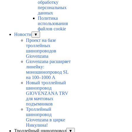
обработку
персональных
данных
Политика
использования
файлов cookie
Новости
▼
Проект на базе
троллейных
шинопроводов
Giovenzana
Giovenzana расширяет
линейку:
моношинопровод SL
на 100–1000 А
Новый троллейный
шинопровод
GIOVENZANA TRV
для мачтовых
подъемников
Троллейный
шинопровод
Giovenzana в цирке
Никулина!
Троллейный шинопровод
▼