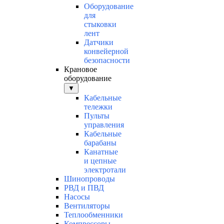
Оборудование
для
стыковки
лент
Датчики
конвейерной
безопасности
Крановое
оборудование
▼
Кабельные
тележки
Пульты
управления
Кабельные
барабаны
Канатные
и цепные
электротали
Шинопроводы
РВД и ПВД
Насосы
Вентиляторы
Теплообменники
Компрессоры