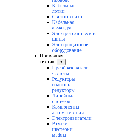
Кабельные
лотки
Светотехника
Кабельная
арматура
Электротехнические
шины
Электрощитовое
оборудование
Приводная
техника
▼
Преобразователи
частоты
Редукторы
и мотор-
редукторы
Линейные
системы
Компоненты
автоматизации
Электродвигатели
Втулки
шестерни
муфты