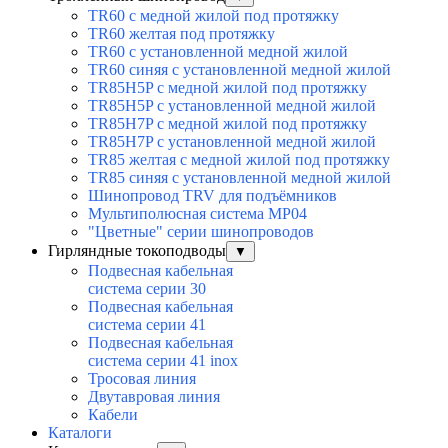
TR60 с медной жилой под протяжку
TR60 желтая под протяжку
TR60 с установленной медной жилой
TR60 синяя с установленной медной жилой
TR85H5P с медной жилой под протяжку
TR85H5P с установленной медной жилой
TR85H7P с медной жилой под протяжку
TR85H7P с установленной медной жилой
TR85 желтая с медной жилой под протяжку
TR85 синяя с установленной медной жилой
Шинопровод TRV для подъёмников
Мультиполюсная система MP04
"Цветные" серии шинопроводов
Гирляндные токоподводы
▼
Подвесная кабельная
система серии 30
Подвесная кабельная
система серии 41
Подвесная кабельная
система серии 41 inox
Тросовая линия
Двутавровая линия
Кабели
Каталоги