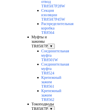
отвод
TR85H7P28W
Секция
изоляции
TR85H7P45W
Распределительная
коробка
TR8564
Муфты и
зажимы
TR85H7P
▼
Соединительная
муфта
TR8501W
Соединительная
муфта
TR8524
Крепежный
зажим
TR8561
Крепежный
зажим
TR8562
Токоподводы
TR85H7P
▼