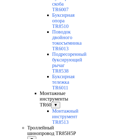
скоба
TR6007
Буксирная
опора
TR8510
Поводок
двойного
токосъемника
TR6013
Подресоренный
буксирующий
рычаг
TR8538
Буксирная
тележка
TR6011
Монтажные
инструменты
TR60
▼
Монтажный
инструмент
TR8513
Троллейный
шинопровод TR85H5P