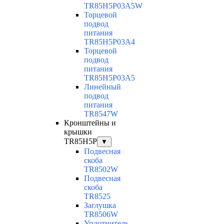
TR85H5P03A5W
Торцевой
подвод
питания
TR85H5P03A4
Торцевой
подвод
питания
TR85H5P03A5
Линейный
подвод
питания
TR8547W
Кронштейны и
крышки
TR85H5P
▼
Подвесная
скоба
TR8502W
Подвесная
скоба
TR8525
Заглушка
TR8506W
Уплотнитель