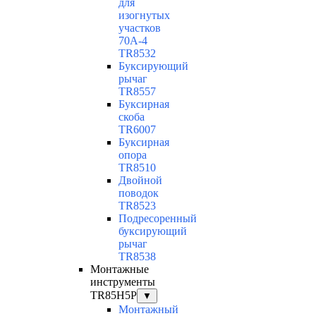
для
изогнутых
участков
70А-4
TR8532
Буксирующий
рычаг
TR8557
Буксирная
скоба
TR6007
Буксирная
опора
TR8510
Двойной
поводок
TR8523
Подресоренный
буксирующий
рычаг
TR8538
Монтажные
инструменты
TR85H5P
▼
Монтажный