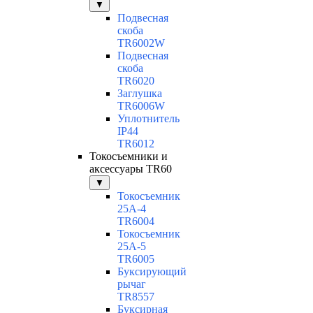
▼
Подвесная
скоба
TR6002W
Подвесная
скоба
TR6020
Заглушка
TR6006W
Уплотнитель
IP44
TR6012
Токосъемники и
аксессуары TR60
▼
Токосъемник
25А-4
TR6004
Токосъемник
25А-5
TR6005
Буксирующий
рычаг
TR8557
Буксирная