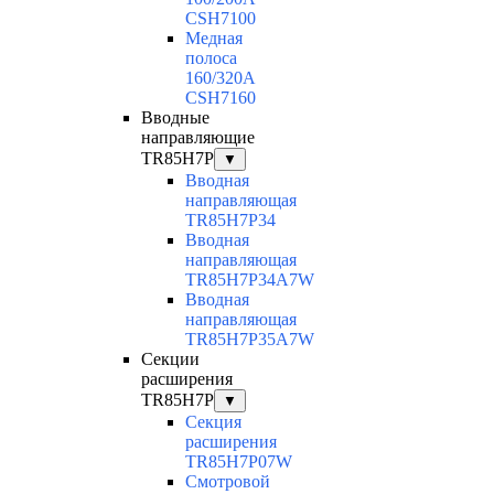
CSH7100
Медная
полоса
160/320A
CSH7160
Вводные
направляющие
TR85H7P
▼
Вводная
направляющая
TR85H7P34
Вводная
направляющая
TR85H7P34A7W
Вводная
направляющая
TR85H7P35A7W
Секции
расширения
TR85H7P
▼
Секция
расширения
TR85H7P07W
Смотровой