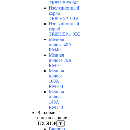
TR85H5P705C
Изоляционный
короб
TR85H5P1005C
Изоляционный
короб
TR85H5P1405C
Медная
полоса 40А
RM40
Медная
полоса 70А
RM70
Медная
полоса
100А
RM100
Медная
полоса
140А
RM140
Вводные
направляющие
TR85H5P
▼
Вводная