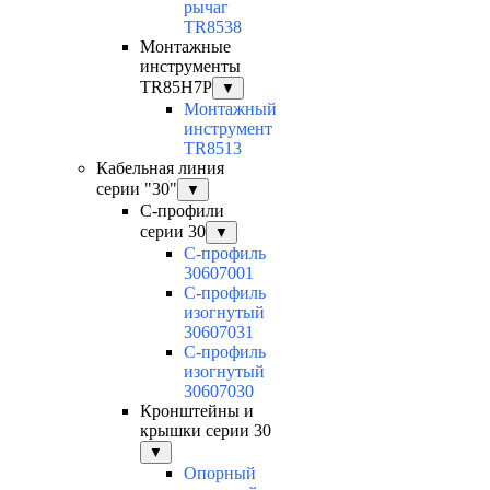
рычаг
TR8538
Монтажные
инструменты
TR85H7P
▼
Монтажный
инструмент
TR8513
Кабельная линия
серии "30"
▼
С-профили
серии 30
▼
С-профиль
30607001
С-профиль
изогнутый
30607031
С-профиль
изогнутый
30607030
Кронштейны и
крышки серии 30
▼
Опорный