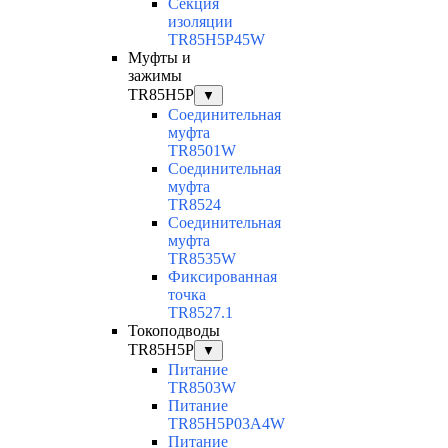
Секция
изоляции
TR85H5P45W
Муфты и
зажимы
TR85H5P
▼
Соединительная
муфта
TR8501W
Соединительная
муфта
TR8524
Соединительная
муфта
TR8535W
Фиксированная
точка
TR8527.1
Токоподводы
TR85H5P
▼
Питание
TR8503W
Питание
TR85H5P03A4W
Питание