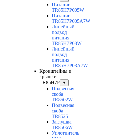
Питание
TR85H7P005W
Питание
TR85H7P005A7W
Линейный
подвод
питания
TR85H7P03W
Линейный
подвод
питания
TR85H7P03A7W
Кронштейны и
крышки
TR85H7P
▼
Подвесная
скоба
TR8502W
Подвесная
скоба
TR8525
Заглушка
TR8506W
Уплотнитель