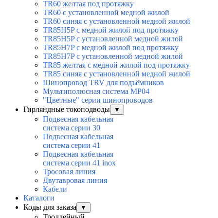
TR60 желтая под протяжку
TR60 с установленной медной жилой
TR60 синяя с установленной медной жилой
TR85H5P с медной жилой под протяжку
TR85H5P с установленной медной жилой
TR85H7P с медной жилой под протяжку
TR85H7P с установленной медной жилой
TR85 желтая с медной жилой под протяжку
TR85 синяя с установленной медной жилой
Шинопровод TRV для подъёмников
Мультиполюсная система MP04
"Цветные" серии шинопроводов
Гирляндные токоподводы
▼
Подвесная кабельная
система серии 30
Подвесная кабельная
система серии 41
Подвесная кабельная
система серии 41 inox
Тросовая линия
Двутавровая линия
Кабели
Каталоги
Коды для заказа
▼
Троллейный